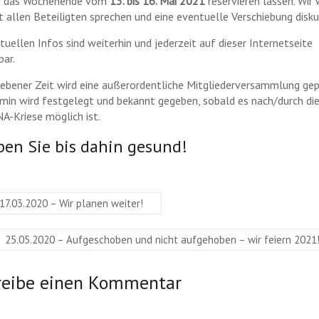
ns das Wochenende vom
13. bis 16. Mai 2021
reservieren lassen. Wir
t allen Beteiligten sprechen und eine eventuelle Verschiebung disku
tuellen Infos sind weiterhin und jederzeit auf dieser Internetseite
bar.
ebener Zeit wird eine außerordentliche Mitgliederversammlung gep
rmin wird festgelegt und bekannt gegeben, sobald es nach/durch di
-Kriese möglich ist.
ben Sie bis dahin gesund!
17.03.2020 – Wir planen weiter!
25.05.2020 – Aufgeschoben und nicht aufgehoben – wir feiern 2021
reibe einen Kommentar