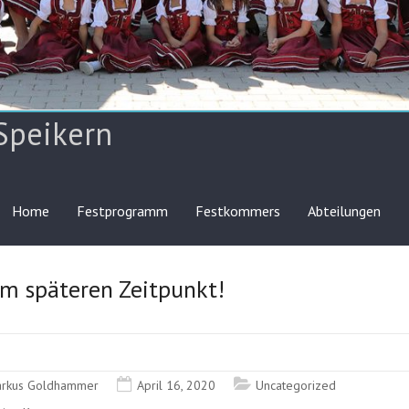
Speikern
Home
Festprogramm
Festkommers
Abteilungen
em späteren Zeitpunkt!
rkus Goldhammer
April 16, 2020
Uncategorized