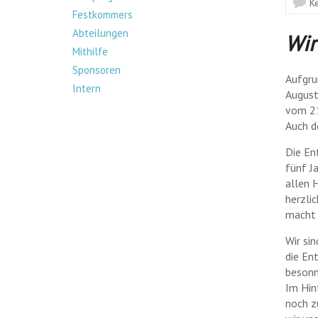
K
Festkommers
Abteilungen
Wir
Mithilfe
Sponsoren
Aufgru
Intern
August
vom 21
Auch d
Die Ent
fünf J
allen 
herzlic
macht 
Wir si
die En
besonn
Im Hin
noch z