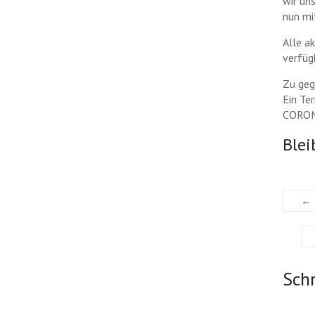
wir u
nun mi
Alle ak
verfüg
Zu geg
Ein Te
CORONA
Blei
←
Sch