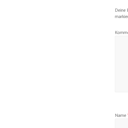
Deine 
markie
Komme
Name