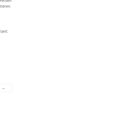
 werden
tieren.
lant.
e
!
→